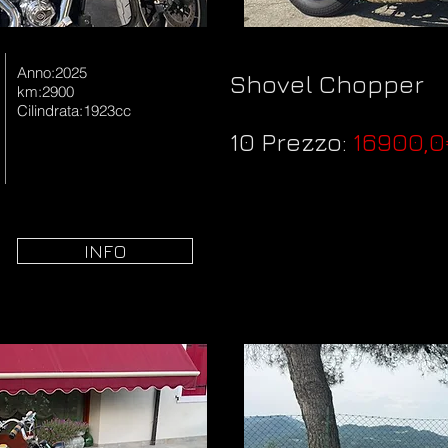
Anno:2025
Shovel Chopper
km:2900
Cilindrata:1923cc
€
10 Prezzo:
16900,0
INFO