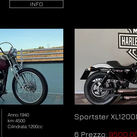
INFO
Anno:1940
Sportster XL120
km:4500
Cilindrata:1200cc
6 Prezzo:
9500,0