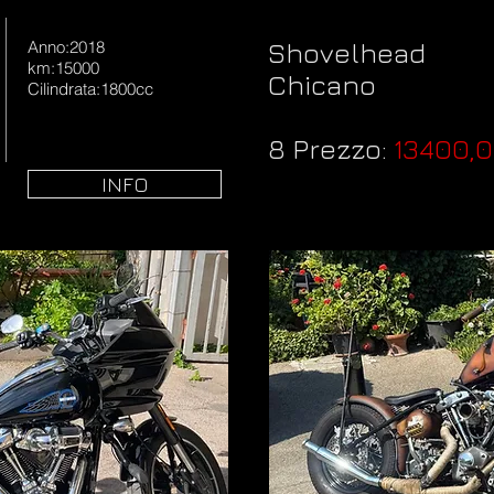
Anno:2018
Shovelhead
km:15000
Chicano
Cilindrata:1800cc
8 Prezzo:
13400,
INFO