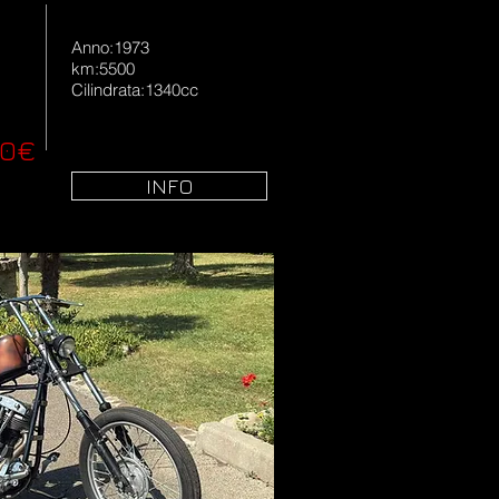
Anno:1973
km:5500
Cilindrata:1340cc
00€
INFO