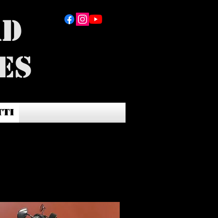
ad
es
TTI