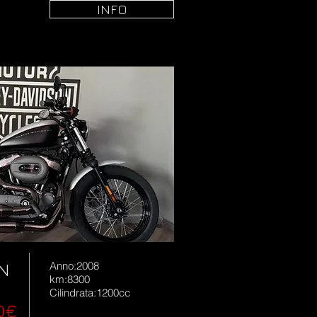
INFO
0N
Anno:2008
km:8300
Cilindrata:1200cc
0€