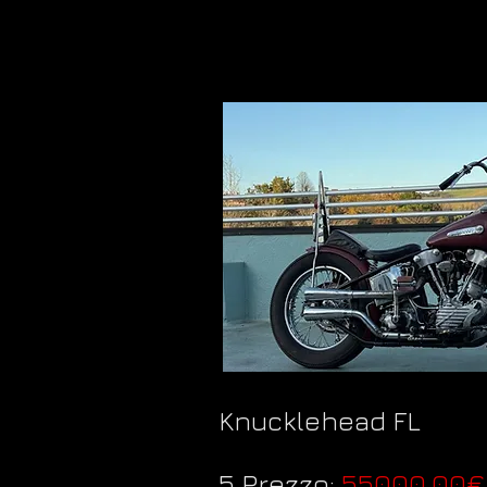
Knucklehead FL
5 Prezzo:
55000,00€