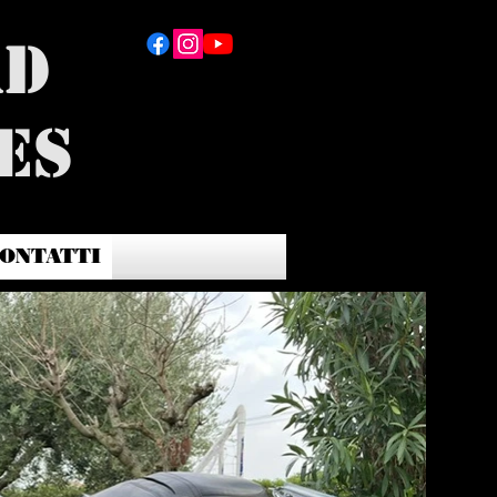
ad
es
ONTATTI